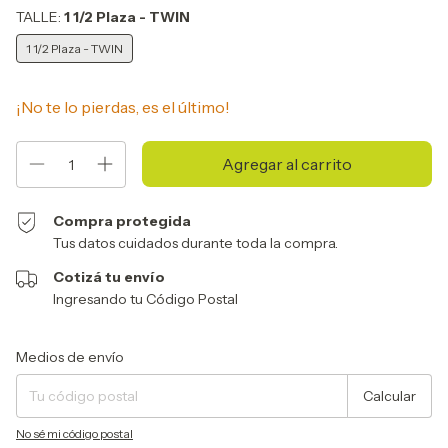
TALLE:
1 1/2 Plaza - TWIN
1 1/2 Plaza - TWIN
¡No te lo pierdas, es el último!
Compra protegida
Tus datos cuidados durante toda la compra.
Cotizá tu envío
Ingresando tu Código Postal
Entregas para el CP:
Cambiar CP
Medios de envío
Calcular
No sé mi código postal