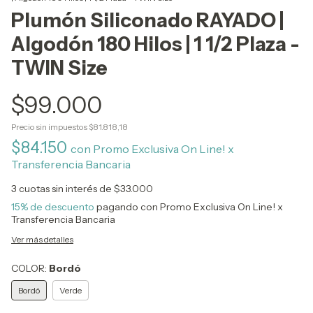
Plumón Siliconado RAYADO |
Algodón 180 Hilos | 1 1/2 Plaza -
TWIN Size
$99.000
Precio sin impuestos
$81.818,18
$84.150
con
Promo Exclusiva On Line! x
Transferencia Bancaria
3
cuotas sin interés de
$33.000
15% de descuento
pagando con Promo Exclusiva On Line! x
Transferencia Bancaria
Ver más detalles
COLOR:
Bordó
Bordó
Verde