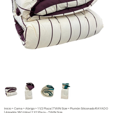
Inicio
>
Cama
>
Abrigo
>
1 1/2 Plaza | TWIN Size
>
Plumón Siliconado RAYADO
| Algodón 180 Hilos | 1 1/2 Plaza - TWIN Size