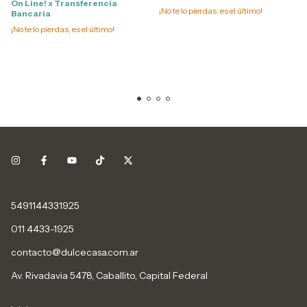
On Line! x Transferencia
¡No te lo pierdas, es el último!
Bancaria
¡No te lo pierdas, es el último!
5491144331925
011 4433-1925
contacto@dulcecasa.com.ar
Av. Rivadavia 5478, Caballito, Capital Federal