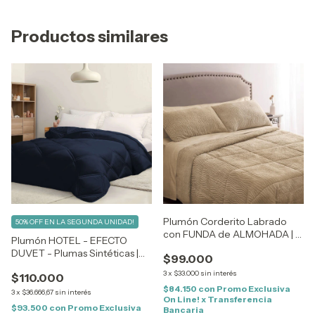
Productos similares
Plumón Corderito Labrado
50% OFF EN LA SEGUNDA UNIDAD!
con FUNDA de ALMOHADA | 1
Plumón HOTEL - EFECTO
1/2 Plaza - TWIN Size
DUVET - Plumas Sintéticas |
$99.000
Reversibles | 1 1/2 Plaza - TWIN
3
x
$33.000
sin interés
$110.000
Size
$84.150
con
Promo Exclusiva
3
x
$36.666,67
sin interés
On Line! x Transferencia
$93.500
con
Promo Exclusiva
Bancaria