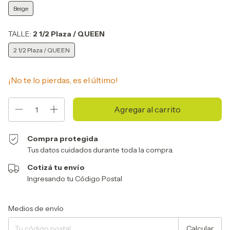
Beige
TALLE:
2 1/2 Plaza / QUEEN
2 1/2 Plaza / QUEEN
¡No te lo pierdas, es el último!
Compra protegida
Tus datos cuidados durante toda la compra.
Cotizá tu envío
Ingresando tu Código Postal
Entregas para el CP:
Cambiar CP
Medios de envío
Calcular