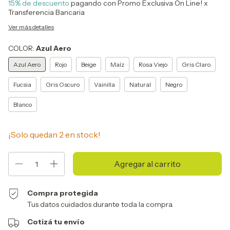
15% de descuento
pagando con Promo Exclusiva On Line! x
Transferencia Bancaria
Ver más detalles
COLOR:
Azul Aero
Azul Aero
Rojo
Beige
Maíz
Rosa Viejo
Gris Claro
Fucsia
Gris Oscuro
Vainilla
Natural
Negro
Blanco
¡Solo quedan
2
en stock!
Compra protegida
Tus datos cuidados durante toda la compra.
Cotizá tu envío