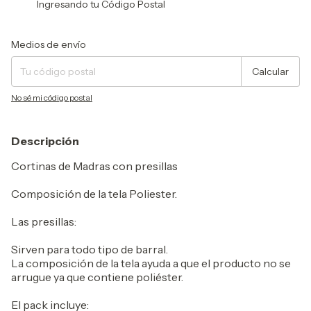
Ingresando tu Código Postal
Entregas para el CP:
Cambiar CP
Medios de envío
Calcular
No sé mi código postal
Descripción
Cortinas de Madras con presillas
Composición de la tela Poliester.
Las presillas:
Sirven para todo tipo de barral.
La composición de la tela ayuda a que el producto no se
arrugue ya que contiene poliéster.
El pack incluye: